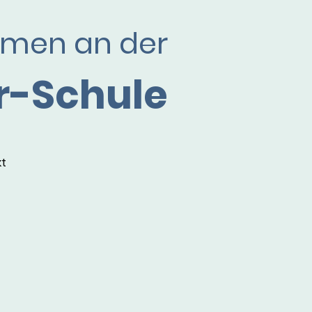
mmen an der
r-Schule
kt