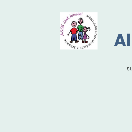
Al
St